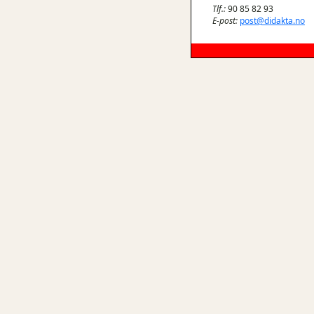
Tlf.:
90 85 82 93
E-post:
post@didakta.no