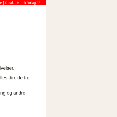
de | Didakta Norsk Forlag AS
ivelser.
les direkte fra
ing og andre